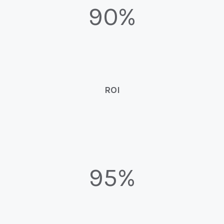
90%
ROI
95%